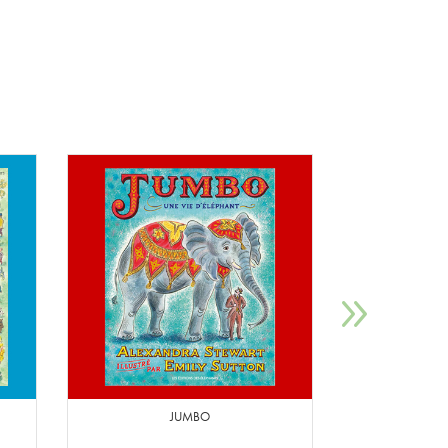
JUMBO
G