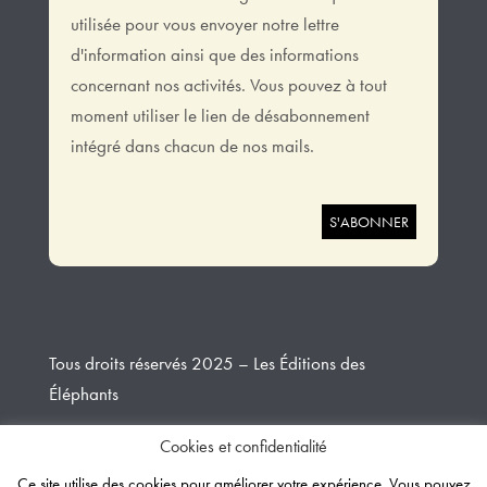
utilisée pour vous envoyer notre lettre
d'information ainsi que des informations
concernant nos activités. Vous pouvez à tout
moment utiliser le lien de désabonnement
intégré dans chacun de nos mails.
Tous droits réservés 2025 – Les Éditions des
Éléphants
Cookies et confidentialité
Design et développement
Creative Slashers
Ce site utilise des cookies pour améliorer votre expérience. Vous pouvez