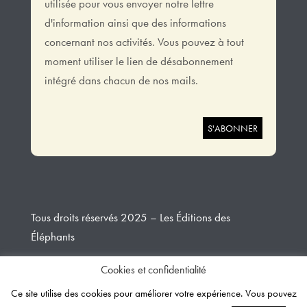
utilisée pour vous envoyer notre lettre
d'information ainsi que des informations
concernant nos activités. Vous pouvez à tout
moment utiliser le lien de désabonnement
intégré dans chacun de nos mails.
Tous droits réservés 2025 – Les Éditions des
Éléphants
Cookies et confidentialité
Design et développement
Creative Slashers
Ce site utilise des cookies pour améliorer votre expérience. Vous pouvez