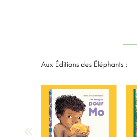
Aux
É
ditions des
É
léphants :