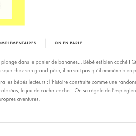
OMPLÉMENTAIRES
ON EN PARLE
 il plonge dans le panier de bananes… Bébé est bien caché ! Q
o jusque chez son grand-père, il ne sait pas qu’il emmène bien
 les bébés lecteurs : l’histoire construite comme une randonné
t colorées, le jeu de cache-cache... On se régale de l’espiègler
propres aventures.