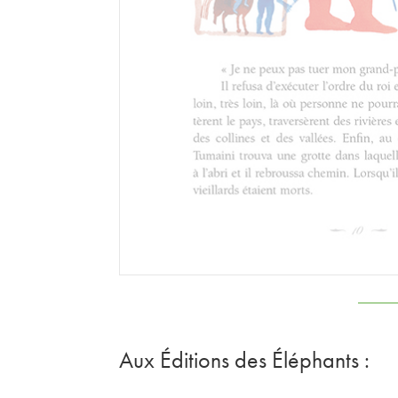
Aux
É
ditions des
É
léphants :