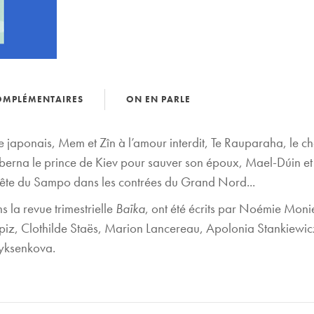
OMPLÉMENTAIRES
ON EN PARLE
ule japonais, Mem et Zîn à l’amour interdit, Te Rauparaha, le 
 berna le prince de Kiev pour sauver son époux, Mael-Dúin e
quête du Sampo dans les contrées du Grand Nord...
ns la revue trimestrielle
Baïka
, ont été écrits par Noémie Moni
 Lopiz, Clothilde Staës, Marion Lancereau, Apolonia Stankiewi
ryksenkova.