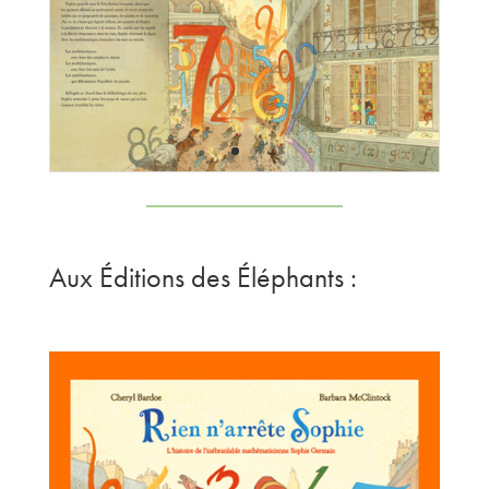
Aux
É
ditions des
É
léphants :