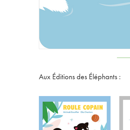
Aux
É
ditions des
É
léphants :