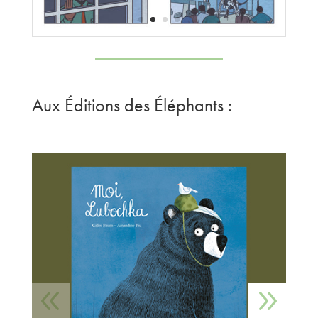
Aux
É
ditions des
É
léphants :