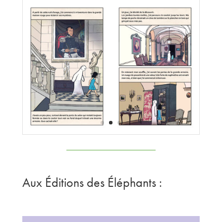
Aux
É
ditions des
É
léphants :