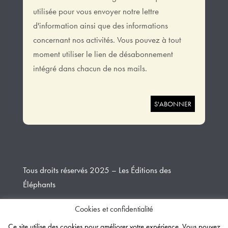
utilisée pour vous envoyer notre lettre
d'information ainsi que des informations
concernant nos activités. Vous pouvez à tout
moment utiliser le lien de désabonnement
intégré dans chacun de nos mails.
Tous droits réservés 2025 – Les Éditions des
Éléphants
Cookies et confidentialité
Design et développement
Creative Slashers
Ce site utilise des cookies pour améliorer votre expérience. Vous pouvez